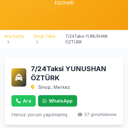
hizmeti
Ana Sayfa
Sinop Taksi
7/24Taksi YUNUSHAN
ÖZTÜRK
7/24Taksi YUNUSHAN
ÖZTÜRK
Sinop, Merkez
Ara
WhatsApp
Henüz yorum yapılmamış
57 görüntülenme