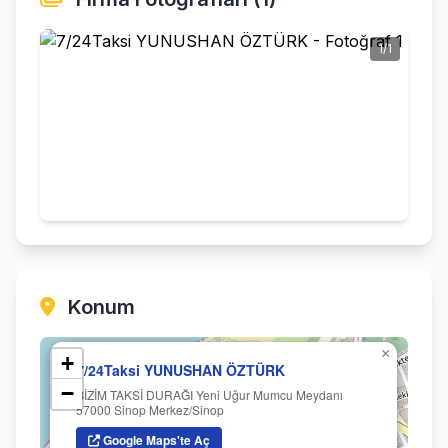
1/1
Konum
×
+
7/24Taksi YUNUSHAN ÖZTÜRK
−
BİZİM TAKSİ DURAĞI Yeni Uğur Mumcu Meydanı
57000 Sinop Merkez/Sinop
Google Maps'te Aç