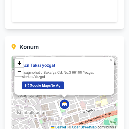
Konum
×
+
Acil Taksi yozgat
−
Aşağınohutlu Sakarya Cd. No:3 66100 Yozgat
Merkez/Yozgat
Google Maps'te Aç
Leaflet
|
©
OpenStreetMap
contributors