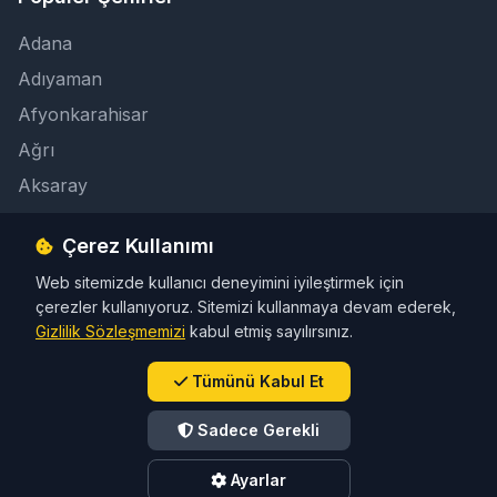
Adana
Adıyaman
Afyonkarahisar
Ağrı
Aksaray
Çerez Kullanımı
İletişim
Web sitemizde kullanıcı deneyimini iyileştirmek için
info@taksicibul.com
çerezler kullanıyoruz. Sitemizi kullanmaya devam ederek,
İletişim Butonu
Gizlilik Sözleşmemizi
kabul etmiş sayılırsınız.
Tümünü Kabul Et
Sadece Gerekli
© 2026 Türkiye Taksi Rehberi. Tüm hakları saklıdır.
Ayarlar