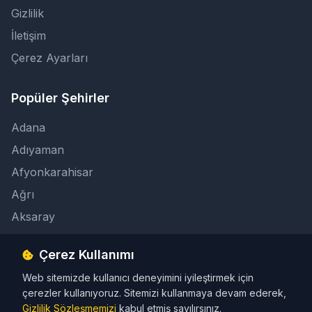
Gizlilik
İletişim
Çerez Ayarları
Popüler Şehirler
Adana
Adıyaman
Afyonkarahisar
Ağrı
Aksaray
Çerez Kullanımı
İletişim
Web sitemizde kullanıcı deneyimini iyileştirmek için
info@taksicibul.com
çerezler kullanıyoruz. Sitemizi kullanmaya devam ederek,
İletişim Butonu
Gizlilik Sözleşmemizi
kabul etmiş sayılırsınız.