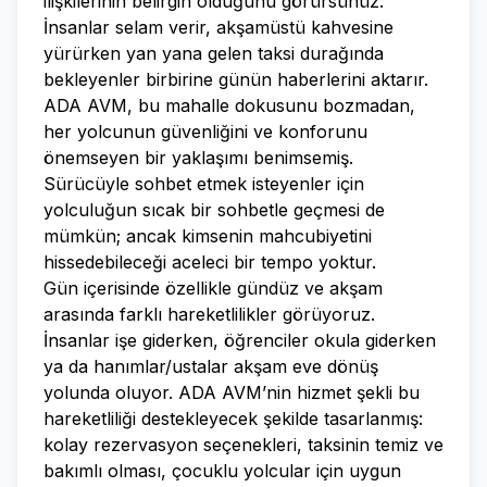
ilişkilerinin belirgin olduğunu görürsünüz.
İnsanlar selam verir, akşamüstü kahvesine
yürürken yan yana gelen taksi durağında
bekleyenler birbirine günün haberlerini aktarır.
ADA AVM, bu mahalle dokusunu bozmadan,
her yolcunun güvenliğini ve konforunu
önemseyen bir yaklaşımı benimsemiş.
Sürücüyle sohbet etmek isteyenler için
yolculuğun sıcak bir sohbetle geçmesi de
mümkün; ancak kimsenin mahcubiyetini
hissedebileceği aceleci bir tempo yoktur.
Gün içerisinde özellikle gündüz ve akşam
arasında farklı hareketlilikler görüyoruz.
İnsanlar işe giderken, öğrenciler okula giderken
ya da hanımlar/ustalar akşam eve dönüş
yolunda oluyor. ADA AVM’nin hizmet şekli bu
hareketliliği destekleyecek şekilde tasarlanmış:
kolay rezervasyon seçenekleri, taksinin temiz ve
bakımlı olması, çocuklu yolcular için uygun