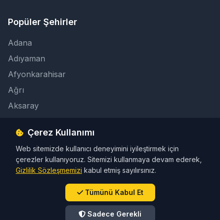
Popüler Şehirler
Adana
Adıyaman
Afyonkarahisar
Ağrı
Aksaray
Çerez Kullanımı
İletişim
Web sitemizde kullanıcı deneyimini iyileştirmek için
info@taksicibul.com
çerezler kullanıyoruz. Sitemizi kullanmaya devam ederek,
İletişim Butonu
Gizlilik Sözleşmemizi
kabul etmiş sayılırsınız.
Tümünü Kabul Et
Sadece Gerekli