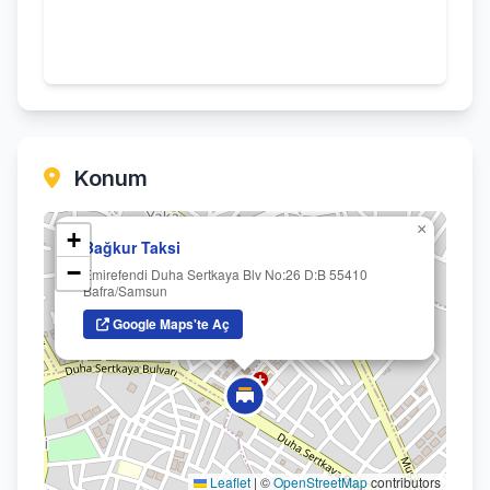
Konum
×
+
Bağkur Taksi
−
Emirefendi Duha Sertkaya Blv No:26 D:B 55410
Bafra/Samsun
Google Maps'te Aç
Leaflet
|
©
OpenStreetMap
contributors