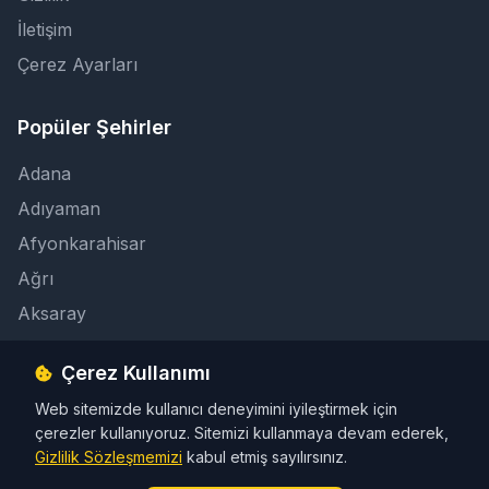
İletişim
Çerez Ayarları
Popüler Şehirler
Adana
Adıyaman
Afyonkarahisar
Ağrı
Aksaray
Çerez Kullanımı
İletişim
Web sitemizde kullanıcı deneyimini iyileştirmek için
info@taksicibul.com
çerezler kullanıyoruz. Sitemizi kullanmaya devam ederek,
İletişim Butonu
Gizlilik Sözleşmemizi
kabul etmiş sayılırsınız.