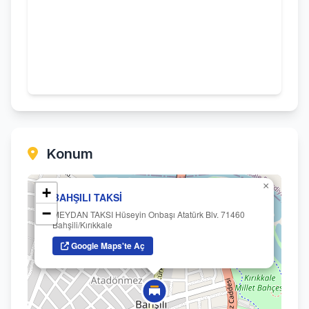
Konum
×
+
BAHŞILI TAKSİ
−
MEYDAN TAKSI Hüseyin Onbaşı Atatürk Blv. 71460
Bahşili/Kırıkkale
Google Maps'te Aç