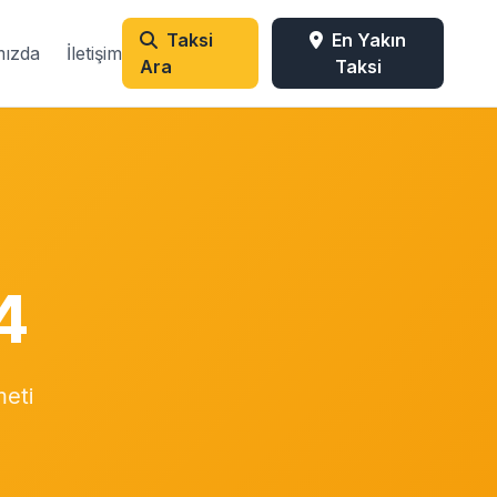
Taksi
En Yakın
mızda
İletişim
Ara
Taksi
4
meti