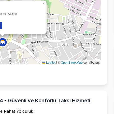
×
amili 54100
Leaflet
|
©
OpenStreetMap
contributors
 - Güvenli ve Konforlu Taksi Hizmeti
ve Rahat Yolculuk