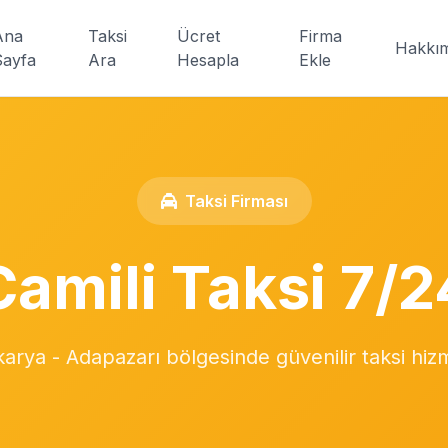
Ana
Taksi
Ücret
Firma
Hakkı
Sayfa
Ara
Hesapla
Ekle
Taksi Firması
Camili Taksi 7/2
arya - Adapazarı bölgesinde güvenilir taksi hiz