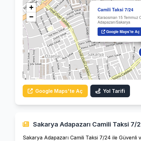
+
Camili Taksi 7/24
−
Karaosman 15 Temmuz C
Adapazarı/Sakarya
Google Maps'te Aç
Google Maps'te Aç
Yol Tarifi
Sakarya Adapazarı Camili Taksi 7/24
Sakarya Adapazarı Camili Taksi 7/24 ile Güvenli 