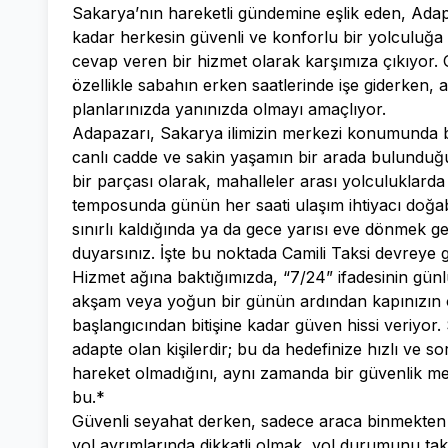
Sakarya’nın hareketli gündemine eşlik eden, Adap
kadar herkesin güvenli ve konforlu bir yolculuğa i
cevap veren bir hizmet olarak karşımıza çıkıyor. 
özellikle sabahın erken saatlerinde işe giderken
planlarınızda yanınızda olmayı amaçlıyor.
Adapazarı, Sakarya ilimizin merkezi konumunda bul
canlı cadde ve sakin yaşamın bir arada bulunduğ
bir parçası olarak, mahalleler arası yolculuklard
temposunda günün her saati ulaşım ihtiyacı doğabil
sınırlı kaldığında ya da gece yarısı eve dönmek gere
duyarsınız. İşte bu noktada Camili Taksi devreye gi
Hizmet ağına baktığımızda, “7/24” ifadesinin gün
akşam veya yoğun bir günün ardından kapınızın 
başlangıcından bitişine kadar güven hissi veriyor. Sü
adapte olan kişilerdir; bu da hedefinize hızlı ve 
hareket olmadığını, aynı zamanda bir güvenlik me
bu.*
Güvenli seyahat derken, sadece araca binmekten i
yol ayrımlarında dikkatli olmak, yol durumunu tak