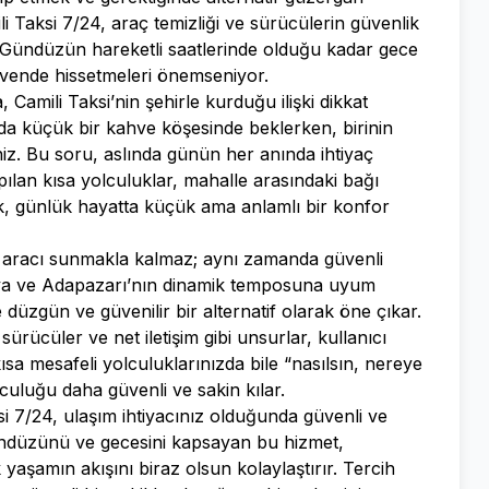
i Taksi 7/24, araç temizliği ve sürücülerin güvenlik
. Gündüzün hareketli saatlerinde olduğu kadar gece
güvende hissetmeleri önemseniyor.
Camili Taksi’nin şehirle kurduğu ilişki dikkat
da küçük bir kahve köşesinde beklerken, birinin
iz. Bu soru, aslında günün her anında ihtiyaç
apılan kısa yolculuklar, mahalle arasındaki bağı
ak, günlük hayatta küçük ama anlamlı bir konfor
ma aracı sunmakla kalmaz; aynı zamanda güvenli
arya ve Adapazarı’nın dinamik temposuna uyum
 düzgün ve güvenilir bir alternatif olarak öne çıkar.
ürücüler ve net iletişim gibi unsurlar, kullanıcı
sa mesafeli yolculuklarınızda bile “nasılsın, nereye
yolculuğu daha güvenli ve sakin kılar.
 7/24, ulaşım ihtiyacınız olduğunda güvenli ve
ündüzünü ve gecesini kapsayan bu hizmet,
 yaşamın akışını biraz olsun kolaylaştırır. Tercih