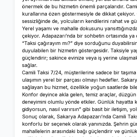
önermek de bu hizmetin önemli parçalarıdır. Camil
kurallarına özen göstermesiyle de dikkat çekiyor
sessizliğinde de, yolcuların kendilerini rahat ve 
Yerel yaşamı ve mahalle dokusunu yansıttığınızda, 
çekiyor. Adapazarı’nda bir sohbetin ortasında ya 
“Taksi çağırayım mı?” diye sorduğunu duyabilirsin
duyulabilen bir hizmetin göstergesidir. Taksiyle y
güçlendirir; sakince evinize veya iş yerine ulaşm
sağlar.
Camili Taksi 7/24, müşterilerine sadece bir taşı
ulaşımın yerel bir parçası olmayı hedefler. Sak
sağlayan bu hizmet, özellikle yoğun saatlerde bile
Konfor deyince akla gelen, temiz araçlar, düzgün s
deneyimini olumlu yönde etkiler. Günlük hayatta kı
gidiyorsun, nasıl varırsın” gibi basit bir iletişim, 
Sonuç olarak, Sakarya Adapazarı’nda Camili Taksi
konforlu bir seçenek olarak yanınızda. Şehrin g
mahallelerin arasındaki bağı güçlendirir ve günlük