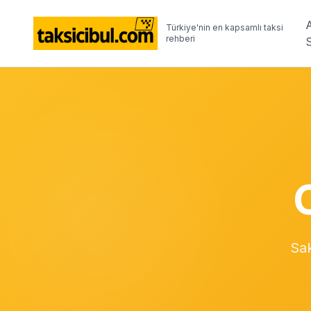
Türkiye'nin en kapsamlı taksi
rehberi
Sak