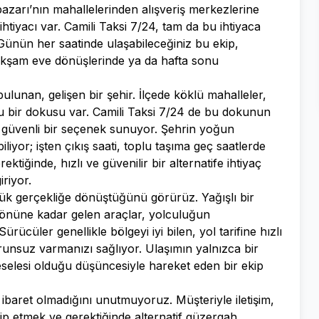
azarı’nın mahallelerinden alışveriş merkezlerine
htiyacı var. Camili Taksi 7/24, tam da bu ihtiyaca
Günün her saatinde ulaşabileceğiniz bu ekip,
, akşam eve dönüşlerinde ya da hafta sonu
unan, gelişen bir şehir. İlçede köklü mahalleler,
u bir dokusu var. Camili Taksi 7/24 de bu dokunun
a güvenli bir seçenek sunuyor. Şehrin yoğun
iyor; işten çıkış saati, toplu taşıma geç saatlerde
ktiğinde, hızlı ve güvenilir bir alternatife ihtiyaç
riyor.
lük gerçekliğe dönüştüğünü görürüz. Yağışlı bir
önüne kadar gelen araçlar, yolculuğun
rücüler genellikle bölgeyi iyi bilen, yol tarifine hızlı
sorunsuz varmanızı sağlıyor. Ulaşımın yalnızca bir
selesi olduğu düşüncesiyle hareket eden bir ekip
baret olmadığını unutmuyoruz. Müşteriyle iletişim,
ip etmek ve gerektiğinde alternatif güzergah