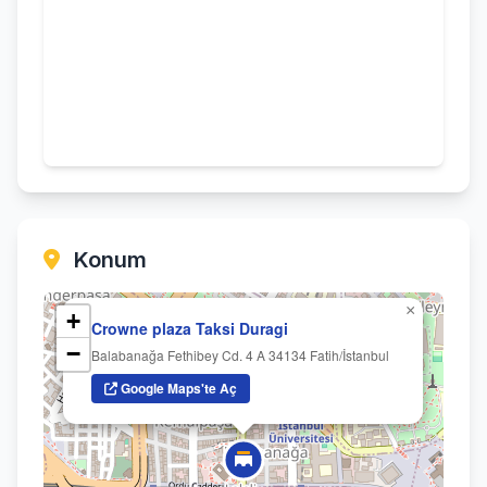
Konum
×
+
Crowne plaza Taksi Duragi
−
Balabanağa Fethibey Cd. 4 A 34134 Fatih/İstanbul
Google Maps'te Aç