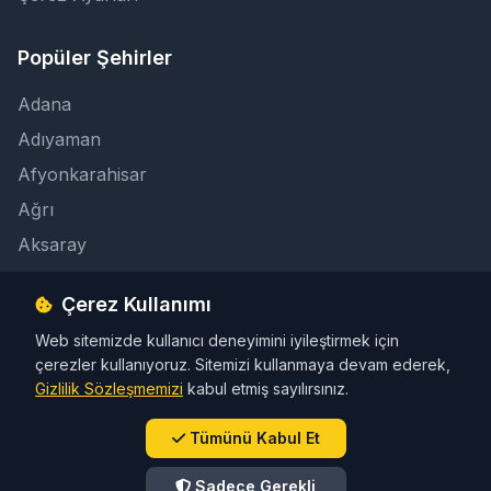
Popüler Şehirler
Adana
Adıyaman
Afyonkarahisar
Ağrı
Aksaray
Çerez Kullanımı
İletişim
Web sitemizde kullanıcı deneyimini iyileştirmek için
info@taksicibul.com
çerezler kullanıyoruz. Sitemizi kullanmaya devam ederek,
İletişim Butonu
Gizlilik Sözleşmemizi
kabul etmiş sayılırsınız.
Tümünü Kabul Et
Sadece Gerekli