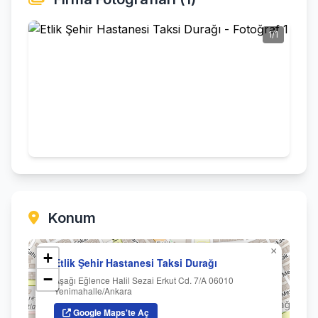
1/1
Konum
×
+
Etlik Şehir Hastanesi Taksi Durağı
−
Aşağı Eğlence Halil Sezai Erkut Cd. 7/A 06010
Yenimahalle/Ankara
Google Maps'te Aç