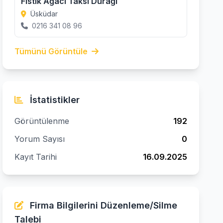
Fıstık Ağacı Taksi Durağı
Üsküdar
0216 341 08 96
Tümünü Görüntüle
İstatistikler
Görüntülenme
192
Yorum Sayısı
0
Kayıt Tarihi
16.09.2025
Firma Bilgilerini Düzenleme/Silme
Talebi