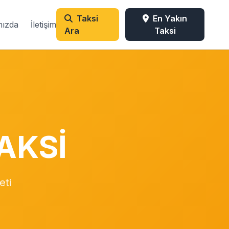
Taksi
En Yakın
mızda
İletişim
Ara
Taksi
AKSİ
eti