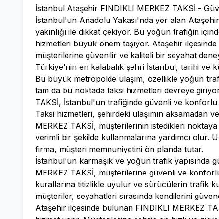
İstanbul Ataşehir FINDIKLI MERKEZ TAKSİ - Güve
İstanbul'un Anadolu Yakası'nda yer alan Ataşehir i
yakınlığı ile dikkat çekiyor. Bu yoğun trafiğin için
hizmetleri büyük önem taşıyor. Ataşehir ilçesin
müşterilerine güvenilir ve kaliteli bir seyahat den
Türkiye'nin en kalabalık şehri İstanbul, tarihi ve kü
Bu büyük metropolde ulaşım, özellikle yoğun trafi
tam da bu noktada taksi hizmetleri devreye giriy
TAKSİ, İstanbul'un trafiğinde güvenli ve konforlu
Taksi hizmetleri, şehirdeki ulaşımın aksamadan ve 
MERKEZ TAKSİ, müşterilerinin istedikleri noktaya
verimli bir şekilde kullanmalarına yardımcı olur.
firma, müşteri memnuniyetini ön planda tutar.
İstanbul'un karmaşık ve yoğun trafik yapısında gü
MERKEZ TAKSİ, müşterilerine güvenli ve konforlu 
kurallarına titizlikle uyulur ve sürücülerin trafik 
müşteriler, seyahatleri sırasında kendilerini güven
Ataşehir ilçesinde bulunan FINDIKLI MERKEZ TAKSİ