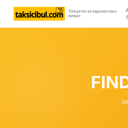
Türkiye'nin en kapsamlı taksi
rehberi
FIN
İs