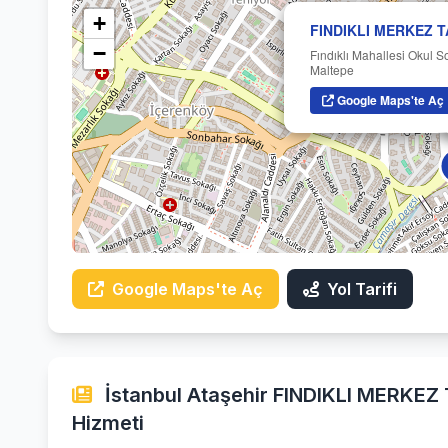
+
FINDIKLI MERKEZ T
−
Fındıklı Mahallesi Okul 
Maltepe
Google Maps'te Aç
Google Maps'te Aç
Yol Tarifi
İstanbul Ataşehir FINDIKLI MERKEZ 
Hizmeti