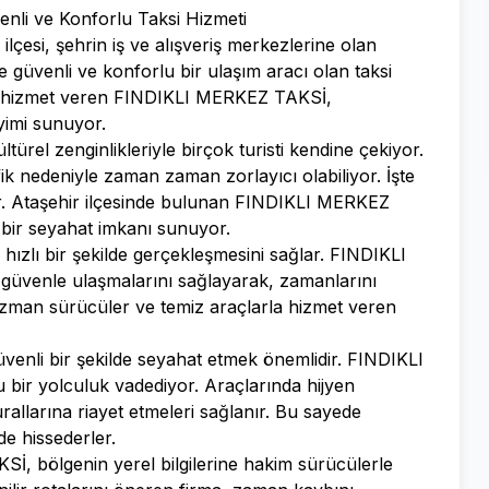
nli ve Konforlu Taksi Hizmeti
lçesi, şehrin iş ve alışveriş merkezlerine olan
de güvenli ve konforlu bir ulaşım aracı olan taksi
de hizmet veren FINDIKLI MERKEZ TAKSİ,
eyimi sunuyor.
ltürel zenginlikleriyle birçok turisti kendine çekiyor.
k nedeniyle zaman zaman zorlayıcı olabiliyor. İşte
or. Ataşehir ilçesinde bulunan FINDIKLI MERKEZ
 bir seyahat imkanı sunuyor.
hızlı bir şekilde gerçekleşmesini sağlar. FINDIKLI
 güvenle ulaşmalarını sağlayarak, zamanlarını
 Uzman sürücüler ve temiz araçlarla hizmet veren
venli bir şekilde seyahat etmek önemlidir. FINDIKLI
bir yolculuk vadediyor. Araçlarında hijyen
kurallarına riayet etmeleri sağlanır. Bu sayede
de hissederler.
, bölgenin yerel bilgilerine hakim sürücülerle