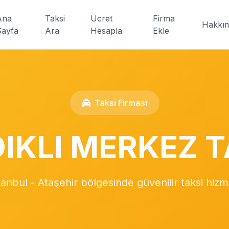
Ana
Taksi
Ücret
Firma
Hakkı
Sayfa
Ara
Hesapla
Ekle
Taksi Firması
DIKLI MERKEZ T
tanbul - Ataşehir bölgesinde güvenilir taksi hizm