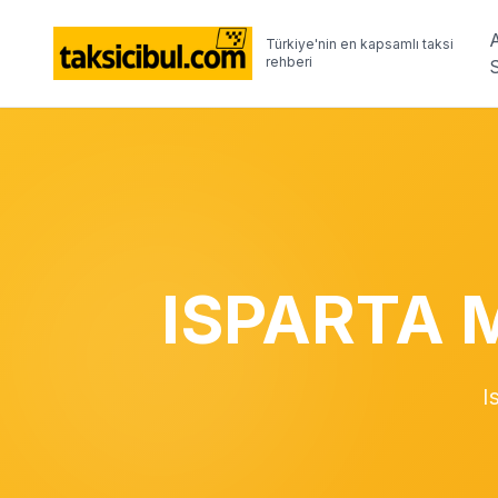
Türkiye'nin en kapsamlı taksi
rehberi
ISPARTA 
I