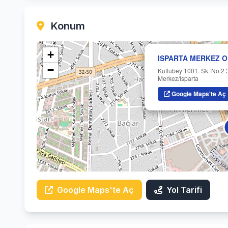
Konum
+
ISPARTA MERKEZ O
−
Kutlubey 1001. Sk. No:2 
Merkez/Isparta
Google Maps'te Aç
Google Maps'te Aç
Yol Tarifi