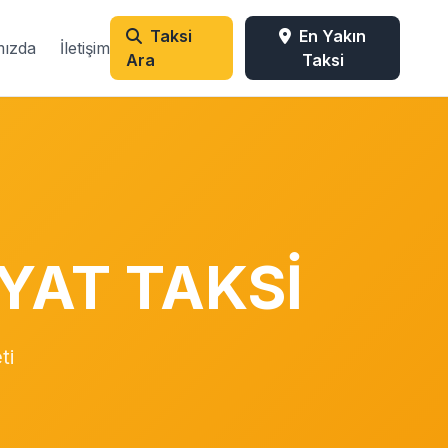
Taksi
En Yakın
mızda
İletişim
Ara
Taksi
YAT TAKSİ
ti