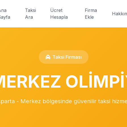
Ana
Taksi
Ücret
Firma
Hakkı
Sayfa
Ara
Hesapla
Ekle
Taksi Firması
MERKEZ OLİMPİ
sparta - Merkez bölgesinde güvenilir taksi hizme