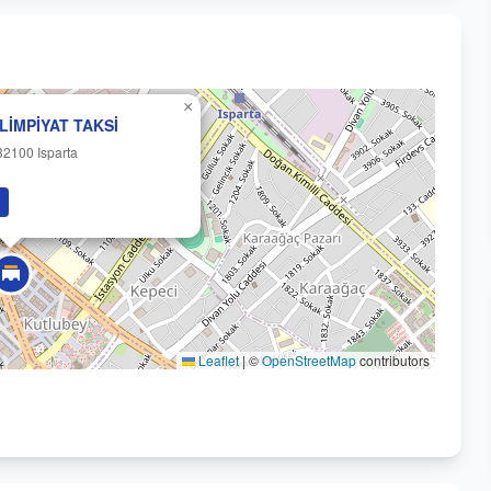
×
LİMPİYAT TAKSİ
32100 Isparta
Leaflet
|
©
OpenStreetMap
contributors