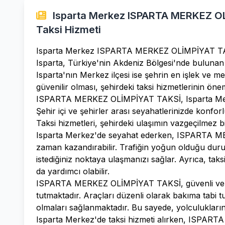
Isparta Merkez ISPARTA MERKEZ OL
Taksi Hizmeti
Isparta Merkez ISPARTA MERKEZ OLİMPİYAT TAKS
Isparta, Türkiye'nin Akdeniz Bölgesi'nde bulunan v
Isparta'nın Merkez ilçesi ise şehrin en işlek ve me
güvenilir olması, şehirdeki taksi hizmetlerinin önem
ISPARTA MERKEZ OLİMPİYAT TAKSİ, Isparta Merkez
Şehir içi ve şehirler arası seyahatlerinizde konfo
Taksi hizmetleri, şehirdeki ulaşımın vazgeçilmez bi
Isparta Merkez'de seyahat ederken, ISPARTA ME
zaman kazandırabilir. Trafiğin yoğun olduğu duruml
istediğiniz noktaya ulaşmanızı sağlar. Ayrıca, ta
da yardımcı olabilir.
ISPARTA MERKEZ OLİMPİYAT TAKSİ, güvenli ve 
tutmaktadır. Araçları düzenli olarak bakıma tabi t
olmaları sağlanmaktadır. Bu sayede, yolculuklarınız
Isparta Merkez'de taksi hizmeti alırken, ISPA