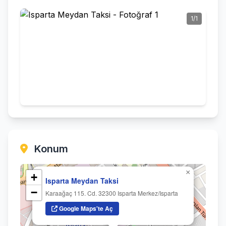
1/1
Konum
×
+
Isparta Meydan Taksi
−
Karaağaç 115. Cd. 32300 Isparta Merkez/Isparta
Google Maps'te Aç