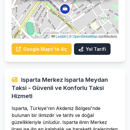
Leaflet
|
©
OpenStreetMap
contributors
Google Maps'te Aç
Yol Tarifi
Isparta Merkez Isparta Meydan
Taksi - Güvenli ve Konforlu Taksi
Hizmeti
Isparta, Türkiye'nin Akdeniz Bölgesi'nde
bulunan bir ilimizdir ve tarihi ve doğal
güzellikleriyle ünlüdür. Isparta ilinin Merkez
ilçesi ise ilin en kalabalık ve hareketli ilçelerinden