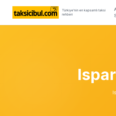
Türkiye'nin en kapsamlı taksi
rehberi
Ispar
I