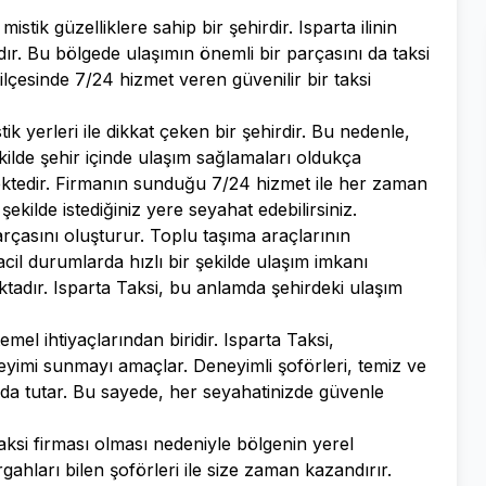
stik güzelliklere sahip bir şehirdir. Isparta ilinin
ır. Bu bölgede ulaşımın önemli bir parçasını da taksi
ilçesinde 7/24 hizmet veren güvenilir bir taksi
stik yerleri ile dikkat çeken bir şehirdir. Bu nedenle,
şekilde şehir içinde ulaşım sağlamaları oldukça
mektedir. Firmanın sunduğu 7/24 hizmet ile her zaman
r şekilde istediğiniz yere seyahat edebilirsiniz.
arçasını oluşturur. Toplu taşıma araçlarının
il durumlarda hızlı bir şekilde ulaşım imkanı
tadır. Isparta Taksi, bu anlamda şehirdeki ulaşım
el ihtiyaçlarından biridir. Isparta Taksi,
eyimi sunmayı amaçlar. Deneyimli şoförleri, temiz ve
nda tutar. Bu sayede, her seyahatinizde güvenle
aksi firması olması nedeniyle bölgenin yerel
rgahları bilen şoförleri ile size zaman kazandırır.