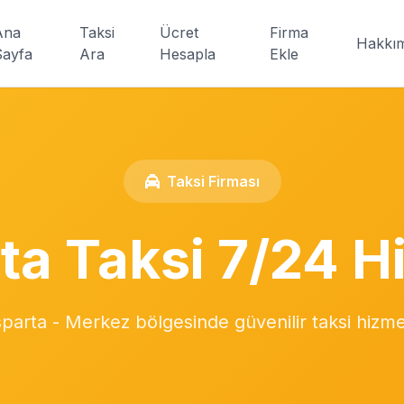
Ana
Taksi
Ücret
Firma
Hakkı
Sayfa
Ara
Hesapla
Ekle
Taksi Firması
ta Taksi 7/24 
sparta - Merkez bölgesinde güvenilir taksi hizme