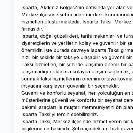
Isparta, Akdeniz Bölgesi'nin batısında yer alan ve mi
Merkez ilçesi ise şehrin idari merkezi konumundad
hizmetleri oluşturmaktadır. Isparta Taksi, Merkez 
firmasıdır.
Isparta, doğal güzellikleri, tarihi mekanları ve turi
ziyaretçilerin ve yerlilerin kolay ve güvenilir bir 
önemlidir. İşte burada devreye Isparta Taksi gir
hızlı bir şekilde bir taksiye ulaşabilir ve güvenli bi
Taksi hizmetleri, bir şehirde ulaşımın önemli bir p
ulaşamadığı noktalara kolayca ulaşım sağlamak, ac
sunmak taksi hizmetlerinin önemini ortaya koymak
ihtiyacını karşılayan güvenilir bir seçenektir.
Güvenli ve konforlu seyahat, her yolculuğun en tem
müşterilerine güvenli ve konforlu bir seyahat den
bakımlı araçları ile müşteri memnuniyetini ön pla
Isparta Taksi'yi tercih edebilirsiniz.
Isparta Taksi, Merkez ilçesinde hizmet veren bir t
bilgilerine de hakimdir. Şehir içindeki en hızlı güze