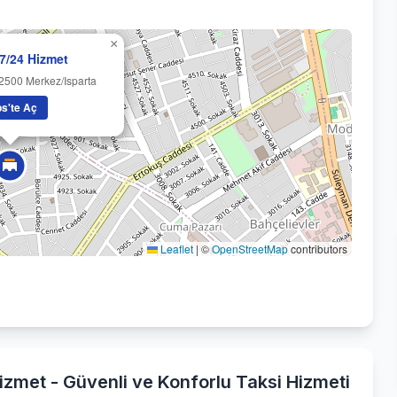
×
 7/24 Hizmet
2500 Merkez/Isparta
s'te Aç
Leaflet
|
©
OpenStreetMap
contributors
izmet - Güvenli ve Konforlu Taksi Hizmeti