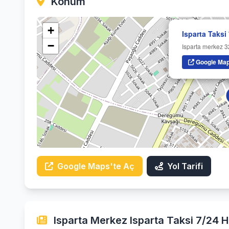
Konum
+
Isparta Taksi
−
Isparta merkez 3
Google Map
Google Maps'te Aç
Yol Tarifi
Isparta Merkez Isparta Taksi 7/24 H