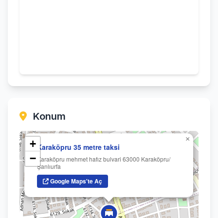
Konum
×
+
Karaköpru 35 metre taksi
−
Karaköpru mehmet hafız bulvari 63000 Karaköpru/
Şanlıurfa
Google Maps'te Aç