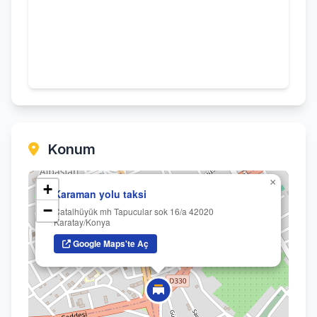
Konum
×
+
Karaman yolu taksi
−
Çatalhüyük mh Tapucular sok 16/a 42020
Karatay/Konya
Google Maps'te Aç