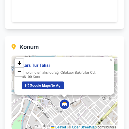
Konum
×
+
Kars Tur Taksi
−
1 nolu noter taksi durağı Ortakapı Bakırcılar Cd.
36100 Kars
Google Maps'te Aç
Leaflet
|
©
OpenStreetMap
contributors