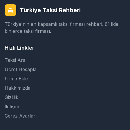
Türkiye Taksi Rehberi
Türkiye'nin en kapsamlı taksi firması rehberi. 81 ilde
binlerce taksi firması.
Hızlı Linkler
Taksi Ara
Ücret Hesapla
Firma Ekle
Hakkımızda
Gizlilik
İletişim
Çerez Ayarları