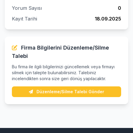
Yorum Sayısı
0
Kayıt Tarihi
18.09.2025
Firma Bilgilerini Düzenleme/Silme
Talebi
Bu firma ile ilgili bilgilerinizi güncellemek veya firmayı
silmek için talepte bulunabilirsiniz. Talebiniz
incelendikten sonra size geri dönüş yapılacaktır.
Düzenleme/Silme Talebi Gönder