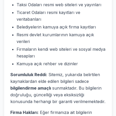
Taksi Odaları resmi web siteleri ve yayınları
Ticaret Odaları resmi kayıtları ve
veritabanları
Belediyelerin kamuya açık firma kayıtları
Resmi devlet kurumlarının kamuya açık
verileri
Firmaların kendi web siteleri ve sosyal medya
hesapları
Kamuya açık rehber ve dizinler
Sorumluluk Reddi:
Sitemiz, yukarıda belirtilen
kaynaklardan elde edilen bilgileri sadece
bilgilendirme amaçlı
sunmaktadır. Bu bilgilerin
doğruluğu, güncelliği veya eksiksizliği
konusunda herhangi bir garanti verilmemektedir.
Firma Hakları:
Eğer firmanıza ait bilgilerin