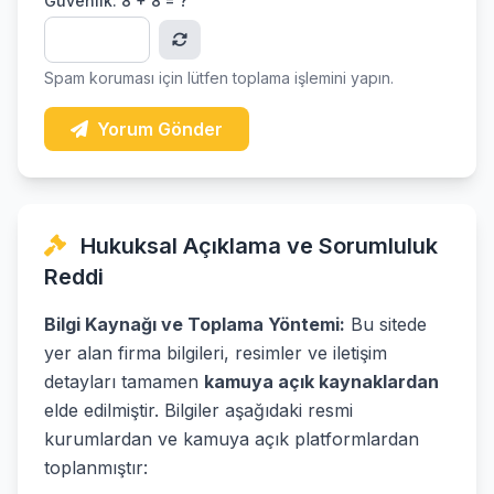
Güvenlik:
8 + 8 = ?
Spam koruması için lütfen toplama işlemini yapın.
Yorum Gönder
Hukuksal Açıklama ve Sorumluluk
Reddi
Bilgi Kaynağı ve Toplama Yöntemi:
Bu sitede
yer alan firma bilgileri, resimler ve iletişim
detayları tamamen
kamuya açık kaynaklardan
elde edilmiştir. Bilgiler aşağıdaki resmi
kurumlardan ve kamuya açık platformlardan
toplanmıştır: