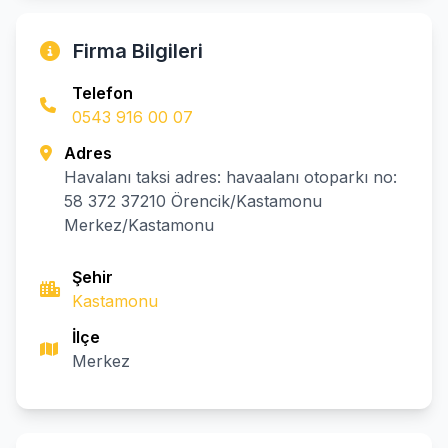
Firma Bilgileri
Telefon
0543 916 00 07
Adres
Havalanı taksi adres: havaalanı otoparkı no:
58 372 37210 Örencik/Kastamonu
Merkez/Kastamonu
Şehir
Kastamonu
İlçe
Merkez