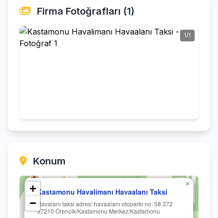
Firma Fotoğrafları (1)
1/1
Konum
×
+
Kastamonu Havalimanı Havaalanı Taksi
−
Havalanı taksi adres: havaalanı otoparkı no: 58 372
37210 Örencik/Kastamonu Merkez/Kastamonu