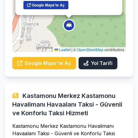
Google Maps'te Aç
Leaflet
|
©
OpenStreetMap
contributors
Google Maps'te Aç
Yol Tarifi
Kastamonu Merkez Kastamonu
Havalimanı Havaalanı Taksi - Güvenli
ve Konforlu Taksi Hizmeti
Kastamonu Merkez Kastamonu Havalimanı
Havaalanı Taksi - Güvenli ve Konforlu Taksi