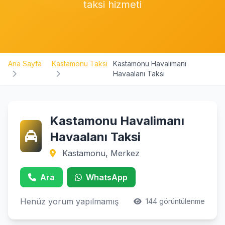
taksi hizmeti
Ana Sayfa
Kastamonu Taksi
Kastamonu Havalimanı
Havaalanı Taksi
Kastamonu Havalimanı
Havaalanı Taksi
Kastamonu, Merkez
Ara
WhatsApp
Henüz yorum yapılmamış
144 görüntülenme