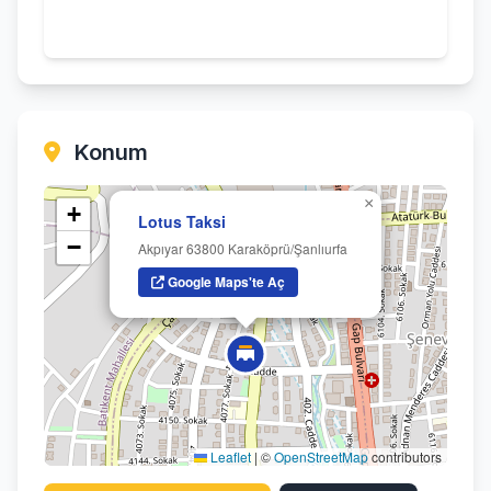
Konum
×
+
Lotus Taksi
−
Akpıyar 63800 Karaköprü/Şanlıurfa
Google Maps'te Aç
Leaflet
|
©
OpenStreetMap
contributors