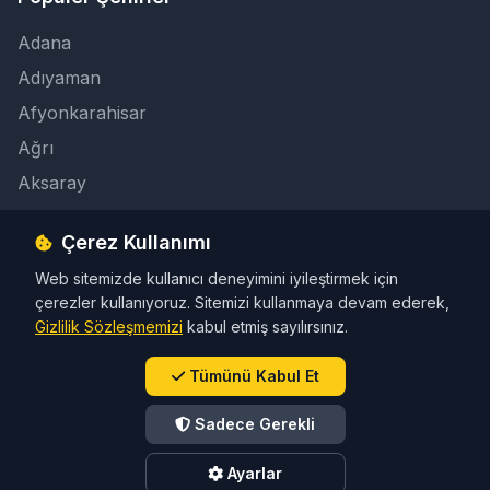
Adana
Adıyaman
Afyonkarahisar
Ağrı
Aksaray
Çerez Kullanımı
İletişim
Web sitemizde kullanıcı deneyimini iyileştirmek için
info@taksicibul.com
çerezler kullanıyoruz. Sitemizi kullanmaya devam ederek,
İletişim Butonu
Gizlilik Sözleşmemizi
kabul etmiş sayılırsınız.
Tümünü Kabul Et
Sadece Gerekli
© 2026 Türkiye Taksi Rehberi. Tüm hakları saklıdır.
Ayarlar