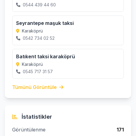
0544 439 44 60
Seyrantepe maşuk taksi
Karaköprü
0542 734 02 52
Batıkent taksi karaköprü
Karaköprü
0545 717 31 57
Tümünü Görüntüle
İstatistikler
Görüntülenme
171