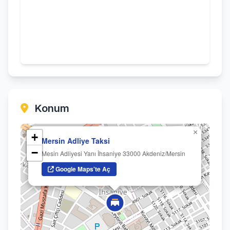
Konum
×
+
Mersin Adliye Taksi
−
Mesin Adliyesi Yanı İhsaniye 33000 Akdeniz/Mersin
Google Maps'te Aç