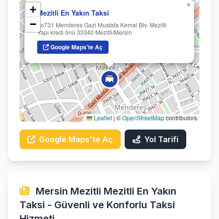
×
+
Mezitli En Yakın Taksi
−
no731 Menderes Gazi Mustafa Kemal Blv. Mezitli
Yapı kredi önü 33340 Mezitli/Mersin
Google Maps'te Aç
Leaflet
|
©
OpenStreetMap
contributors
Google Maps'te Aç
Yol Tarifi
Mersin Mezitli Mezitli En Yakın
Taksi - Güvenli ve Konforlu Taksi
Hizmeti