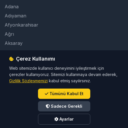
Adana
Adıyaman
Afyonkarahisar
Ağrı
Aksaray
Çerez Kullanımı
İletişim
Web sitemizde kullanıcı deneyimini iyileştirmek için
info@taksicibul.com
çerezler kullanıyoruz. Sitemizi kullanmaya devam ederek,
İletişim Butonu
Gizlilik Sözleşmemizi
kabul etmiş sayılırsınız.
Tümünü Kabul Et
Sadece Gerekli
© 2026 Türkiye Taksi Rehberi. Tüm hakları saklıdır.
Ayarlar