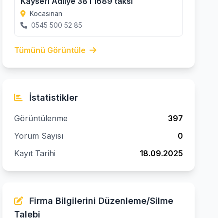
Kayseri Adliye 38T1689 taksi
Kocasinan
0545 500 52 85
Tümünü Görüntüle
İstatistikler
Görüntülenme
397
Yorum Sayısı
0
Kayıt Tarihi
18.09.2025
Firma Bilgilerini Düzenleme/Silme
Talebi