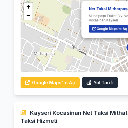
+
Net Taksi Mithatpaş
−
Mithatpaşa Erkilet Blv. 
Kocasinan/Kayseri
Google Maps'te Aç
Google Maps'te Aç
Yol Tarifi
Kayseri Kocasinan Net Taksi Mithat
Taksi Hizmeti