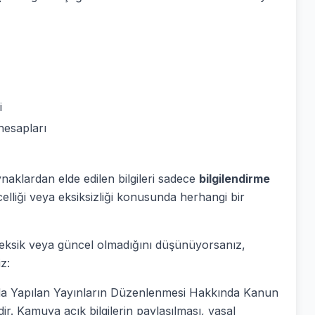
i
hesapları
ynaklardan elde edilen bilgileri sadece
bilgilendirme
elliği veya eksiksizliği konusunda herhangi bir
ş, eksik veya güncel olmadığını düşünüyorsanız,
z:
ında Yapılan Yayınların Düzenlenmesi Hakkında Kanun
ir. Kamuya açık bilgilerin paylaşılması, yasal