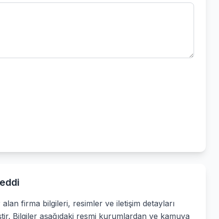
eddi
alan firma bilgileri, resimler ve iletişim detayları
ştir. Bilgiler aşağıdaki resmi kurumlardan ve kamuya