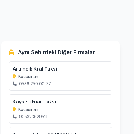
Aynı Şehirdeki Diğer Firmalar
Argıncık Kral Taksi
Kocasinan
0536 250 00 77
Kayseri Fuar Taksi
Kocasinan
905323629511