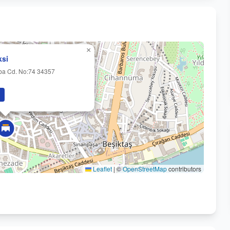
×
ksi
ba Cd. No:74 34357
Leaflet
|
©
OpenStreetMap
contributors