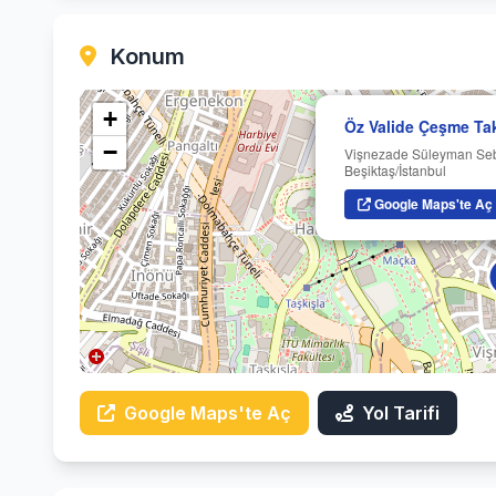
Konum
+
Öz Valide Çeşme Ta
−
Vişnezade Süleyman Se
Beşiktaş/İstanbul
Google Maps'te Aç
Google Maps'te Aç
Yol Tarifi