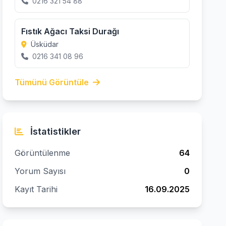
0216 321 54 88
Fıstık Ağacı Taksi Durağı
Üsküdar
0216 341 08 96
Tümünü Görüntüle
İstatistikler
Görüntülenme
64
Yorum Sayısı
0
Kayıt Tarihi
16.09.2025