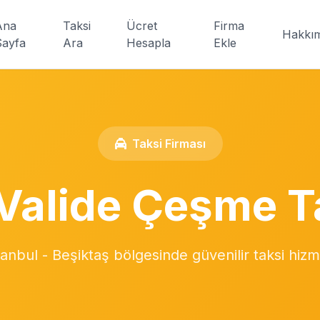
Ana
Taksi
Ücret
Firma
Hakkı
Sayfa
Ara
Hesapla
Ekle
Taksi Firması
Valide Çeşme T
tanbul - Beşiktaş bölgesinde güvenilir taksi hizm