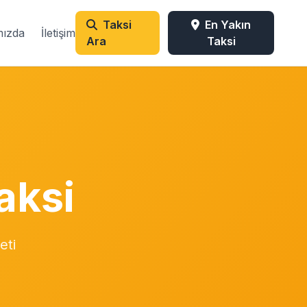
Taksi
En Yakın
mızda
İletişim
Ara
Taksi
aksi
eti