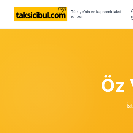
Türkiye'nin en kapsamlı taksi
rehberi
Öz 
İs