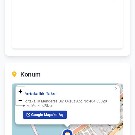
Konum
×
+
Portakallık Taksi
−
Portakallık Menderes Blv. Öksüz Apt. No:404 53020
Rize Merkez/Rize
Google Maps'te Aç