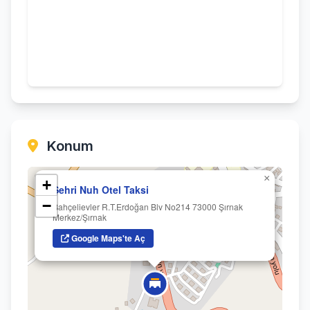
Konum
×
+
Şehri Nuh Otel Taksi
−
Bahçelievler R.T.Erdoğan Blv No214 73000 Şırnak
Merkez/Şırnak
Google Maps'te Aç