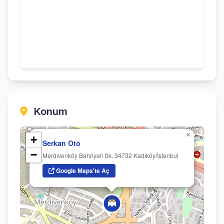
Konum
×
+
Serkan Oto
−
Merdivenköy Bahriyeli Sk. 34732 Kadıköy/İstanbul
Google Maps'te Aç