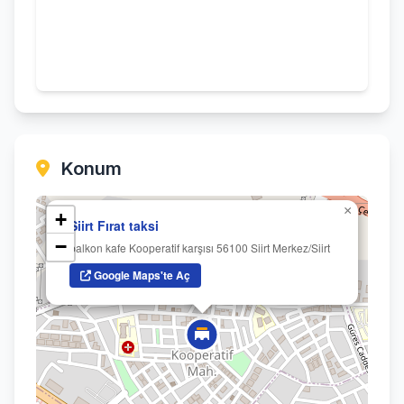
Konum
×
+
Siirt Fırat taksi
−
balkon kafe Kooperatif karşısı 56100 Siirt Merkez/Siirt
Google Maps'te Aç