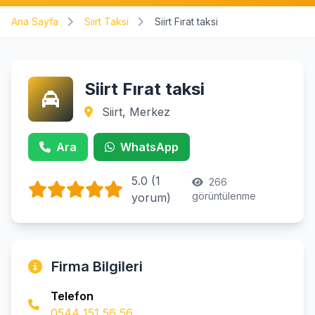
Ana Sayfa
Siirt Taksi
Siirt Fırat taksi
Siirt Fırat taksi
Siirt, Merkez
Ara
WhatsApp
5.0 (1
266
görüntülenme
yorum)
Firma Bilgileri
Telefon
0544 151 56 56