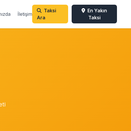
Taksi
En Yakın
mızda
İletişim
Ara
Taksi
ti