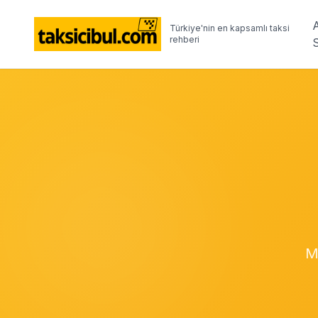
Türkiye'nin en kapsamlı taksi
rehberi
M