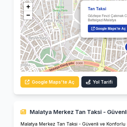
+
Tan Taksi
−
Göztepe Fevzi Çakmak C
Battalgazi/Malatya
Google Maps'te Aç
Google Maps'te Aç
Yol Tarifi
Malatya Merkez Tan Taksi - Güvenli
Malatya Merkez Tan Taksi - Güvenli ve Konforlu 