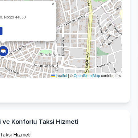
×
d. No:23 44050
Leaflet
|
©
OpenStreetMap
contributors
 ve Konforlu Taksi Hizmeti
Taksi Hizmeti