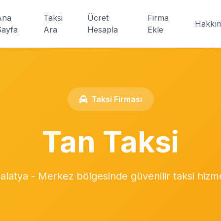
Ana
Taksi
Ücret
Firma
Hakkı
Sayfa
Ara
Hesapla
Ekle
Taksi Firması
Tan Taksi
alatya - Merkez bölgesinde güvenilir taksi hizme