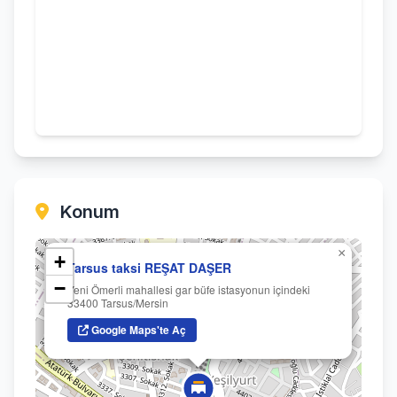
Konum
×
+
Tarsus taksi REŞAT DAŞER
−
Yeni Ömerli mahallesi gar büfe istasyonun içindeki
33400 Tarsus/Mersin
Google Maps'te Aç