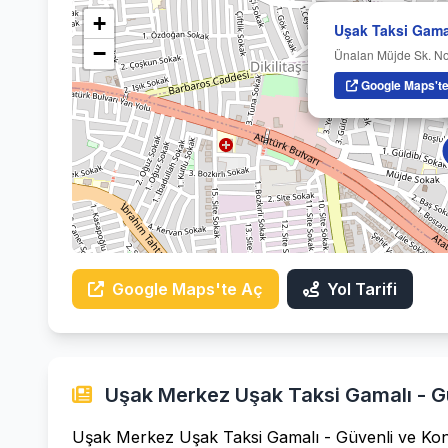
+
Uşak Taksi Gama
−
Ünalan Müjde Sk. N
Google Maps't
Google Maps'te Aç
Yol Tarifi
Uşak Merkez Uşak Taksi Gamalı - Gü
Uşak Merkez Uşak Taksi Gamalı - Güvenli ve Kon