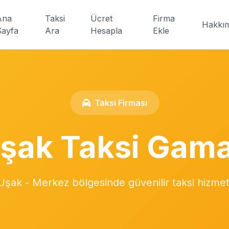
Ana
Taksi
Ücret
Firma
Hakkı
Sayfa
Ara
Hesapla
Ekle
Taksi Firması
şak Taksi Gama
Uşak - Merkez bölgesinde güvenilir taksi hizmet