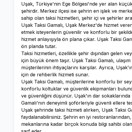
Uşak, Türkiye'nin Ege Bölgesi'nde yer alan küçük a
şehirdir. Merkez ilçesi ise şehrin en işlek ve mer
sahip olan taksi hizmetleri, şehir içi ve şehirler a
Uşak Taksi Gamalı, Uşak Merkez'de hizmet veren k
etmek isteyenlerin güvenilir ve konforlu bir şekild
hizmet anlayışıyla ön plana çıkar. Uşak Taksi Ga
ön planda tutar.
Taksi hizmetleri, özellikle şehir dışından gelen ve
için büyük önem taşır. Uşak Taksi Gamalı, ulaşım
müşterilerinin ihtiyaçlarını karşılar. Ayrıca, Uşak'ın
için de rehberlik hizmeti sunar.
Uşak Taksi Gamalı, müşterilerine konforlu bir se
konforlu koltuklar ve güvenlik ekipmanları bulund
ve güvenliğini düşünür. Uşak'ın dar sokaklarında
Gamalı'nın deneyimli şoförleriyle güvenli ellere tesl
Uşak şehrinde taksi hizmeti alırken, Uşak Taksi Ga
faydalanabilirsiniz. Şehrin en iyi restoranlarından
mekanlarına kadar birçok konuda bilgi sahibi olan
sarf eder.