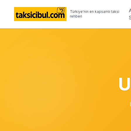
Türkiye'nin en kapsamlı taksi
rehberi
U