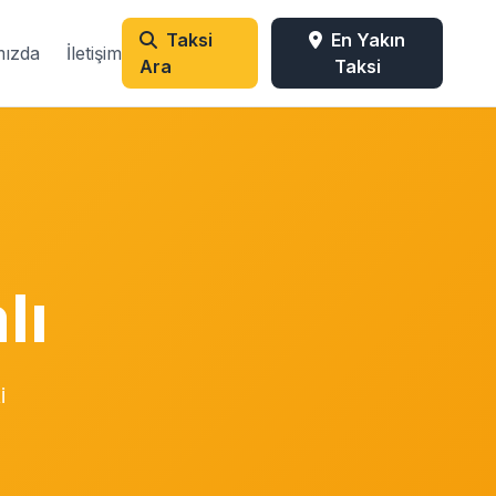
Taksi
En Yakın
mızda
İletişim
Ara
Taksi
lı
i