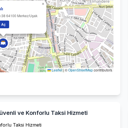
×
lı
o:38 64100 Merkez/Uşak
e Aç
Leaflet
|
©
OpenStreetMap
contributors
venli ve Konforlu Taksi Hizmeti
forlu Taksi Hizmeti