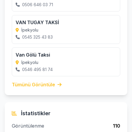
0506 646 03 71
VAN TUGAY TAKSİ
İpekyolu
0545 325 43 83
Van Gölü Taksi
İpekyolu
0546 495 81 74
Tümünü Görüntüle
İstatistikler
Görüntülenme
110