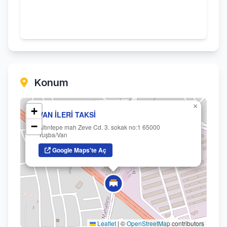
Konum
×
+
VAN İLERİ TAKSİ
−
Altıntepe mah Zeve Cd. 3. sokak no:1 65000
Tuşba/Van
Google Maps'te Aç
Leaflet
|
©
OpenStreetMap
contributors