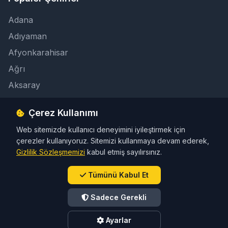
Adana
Adıyaman
Afyonkarahisar
Ağrı
Aksaray
Çerez Kullanımı
İletişim
Web sitemizde kullanıcı deneyimini iyileştirmek için
info@taksicibul.com
çerezler kullanıyoruz. Sitemizi kullanmaya devam ederek,
İletişim Butonu
Gizlilik Sözleşmemizi
kabul etmiş sayılırsınız.
Tümünü Kabul Et
Sadece Gerekli
© 2026 Türkiye Taksi Rehberi. Tüm hakları saklıdır.
Ayarlar