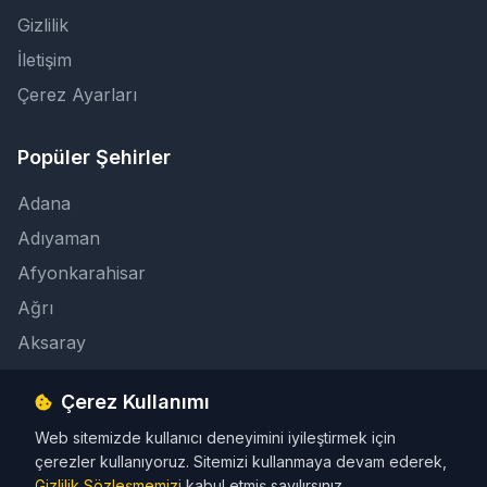
Gizlilik
İletişim
Çerez Ayarları
Popüler Şehirler
Adana
Adıyaman
Afyonkarahisar
Ağrı
Aksaray
Çerez Kullanımı
İletişim
Web sitemizde kullanıcı deneyimini iyileştirmek için
info@taksicibul.com
çerezler kullanıyoruz. Sitemizi kullanmaya devam ederek,
İletişim Butonu
Gizlilik Sözleşmemizi
kabul etmiş sayılırsınız.