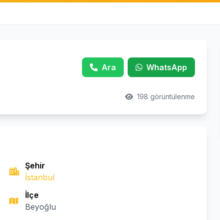
Ara
WhatsApp
198 görüntülenme
Şehir
İstanbul
İlçe
Beyoğlu