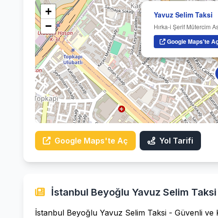
+
Yavuz Selim Taksi
−
Hırka-i Şerif Mütercim A
Google Maps'te A
Google Maps'te Aç
Yol Tarifi
İstanbul Beyoğlu Yavuz Selim Taksi 
İstanbul Beyoğlu Yavuz Selim Taksi - Güvenli ve 