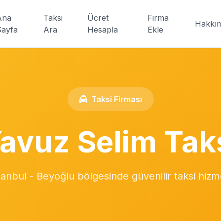
Ana
Taksi
Ücret
Firma
Hakkı
Sayfa
Ara
Hesapla
Ekle
Taksi Firması
avuz Selim Tak
tanbul - Beyoğlu bölgesinde güvenilir taksi hizm