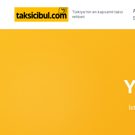
Türkiye'nin en kapsamlı taksi
rehberi
Y
İs