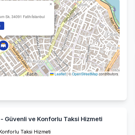
×
sım Sk. 34091 Fatih/İstanbul
ç
Leaflet
|
©
OpenStreetMap
contributors
- Güvenli ve Konforlu Taksi Hizmeti
Konforlu Taksi Hizmeti