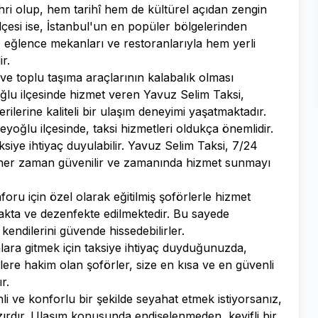
hri olup, hem tarihî hem de kültürel açıdan zengin
lçesi ise, İstanbul'un en popüler bölgelerinden
arı, eğlence mekanları ve restoranlarıyla hem yerli
r.
 ve toplu taşıma araçlarının kalabalık olması
oğlu ilçesinde hizmet veren Yavuz Selim Taksi,
lerine kaliteli bir ulaşım deneyimi yaşatmaktadır.
yoğlu ilçesinde, taksi hizmetleri oldukça önemlidir.
ksiye ihtiyaç duyulabilir. Yavuz Selim Taksi, 7/24
ne her zaman güvenilir ve zamanında hizmet sunmayı
oru için özel olarak eğitilmiş şoförlerle hizmet
akta ve dezenfekte edilmektedir. Bu sayede
kendilerini güvende hissedebilirler.
lara gitmek için taksiye ihtiyaç duyduğunuzda,
gilere hakim olan şoförler, size en kısa ve en güvenli
r.
li ve konforlu bir şekilde seyahat etmek istiyorsanız,
ırdır. Ulaşım konusunda endişelenmeden, keyifli bir