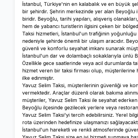
İstanbul, Türkiye'nin en kalabalık ve en büyük şe
bir şehirdir. Şehrin merkezinde yer alan Beyoğlu i
biridir. Beyoğlu, tarihi yapıları, alışveriş olanakl
hem de yabancı turistlerin ilgisini çeken bir bölgedi
Taksi hizmetleri, İstanbul'un trafiğinin yoğunluğu
nedeniyle şehirde önemli bir ulaşım aracıdır. Bey
güvenli ve konforlu seyahat imkanı sunarak müşteri
İstanbul'un dar ve dolambaçlı sokaklarıyla ünlü Be
Özellikle gece saatlerinde veya acil durumlarda ta
hizmet veren bir taksi firması olup, müşterileri
ilke edinmiştir.
Yavuz Selim Taksi, müşterilerinin güvenliği ve konf
vermektedir. Araçlar düzenli olarak bakıma alınm
müşteriler, Yavuz Selim Taksi ile seyahat ederken 
Beyoğlu ilçesinde gezilecek yerlere veya restoran
Yavuz Selim Taksi'yi tercih edebilirsiniz. Yerel bil
rota üzerinden hedefinize ulaşmanızı sağlayacaktı
İstanbul'un hareketli ve renkli atmosferinde güven
Yavuz Selim Taksi size en iyi hizmeti sunmaya haz