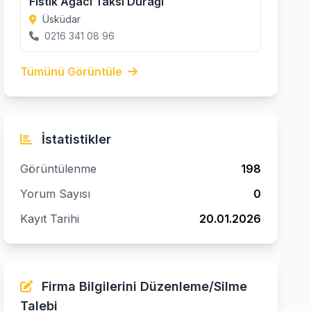
Fıstık Ağacı Taksi Durağı
Üsküdar
0216 341 08 96
Tümünü Görüntüle
İstatistikler
Görüntülenme
198
Yorum Sayısı
0
Kayıt Tarihi
20.01.2026
Firma Bilgilerini Düzenleme/Silme
Talebi