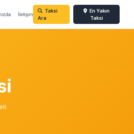
Taksi
En Yakın
mızda
İletişim
Ara
Taksi
si
eti