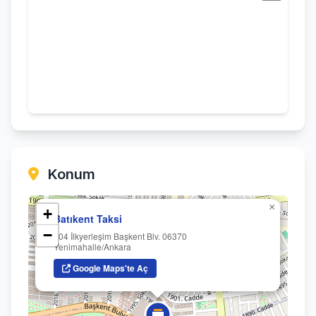
Konum
×
+
Batıkent Taksi
−
204 İlkyerleşim Başkent Blv. 06370
Yenimahalle/Ankara
Google Maps'te Aç