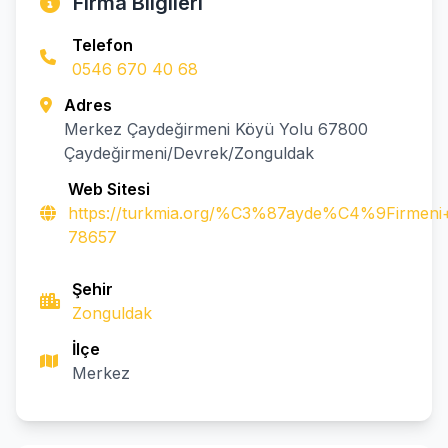
Firma Bilgileri
Telefon
0546 670 40 68
Adres
Merkez Çaydeğirmeni Köyü Yolu 67800
Çaydeğirmeni/Devrek/Zonguldak
Web Sitesi
https://turkmia.org/%C3%87ayde%C4%9Firm
78657
Şehir
Zonguldak
İlçe
Merkez