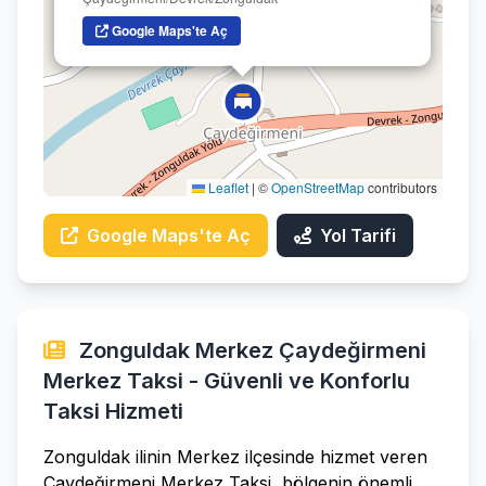
Google Maps'te Aç
Leaflet
|
©
OpenStreetMap
contributors
Google Maps'te Aç
Yol Tarifi
Zonguldak Merkez Çaydeğirmeni
Merkez Taksi - Güvenli ve Konforlu
Taksi Hizmeti
Zonguldak ilinin Merkez ilçesinde hizmet veren
Çaydeğirmeni Merkez Taksi, bölgenin önemli