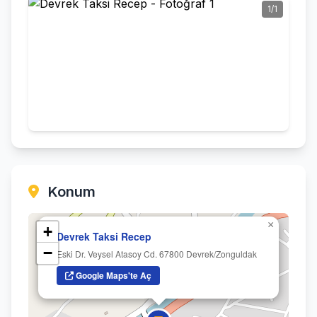
1/1
Konum
×
+
Devrek Taksi Recep
−
Eski Dr. Veysel Atasoy Cd. 67800 Devrek/Zonguldak
Google Maps'te Aç