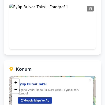
1/1
Konum
×
+
Eyüp Bulvar Taksi
−
Nişancı Zekai Dede Sk. No:4 34050 Eyüpsultan/
İstanbul
Google Maps'te Aç