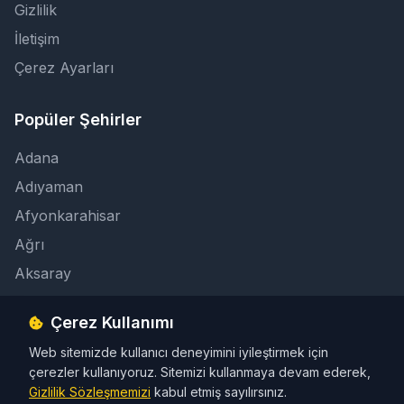
Gizlilik
İletişim
Çerez Ayarları
Popüler Şehirler
Adana
Adıyaman
Afyonkarahisar
Ağrı
Aksaray
Çerez Kullanımı
İletişim
Web sitemizde kullanıcı deneyimini iyileştirmek için
info@taksicibul.com
çerezler kullanıyoruz. Sitemizi kullanmaya devam ederek,
İletişim Butonu
Gizlilik Sözleşmemizi
kabul etmiş sayılırsınız.