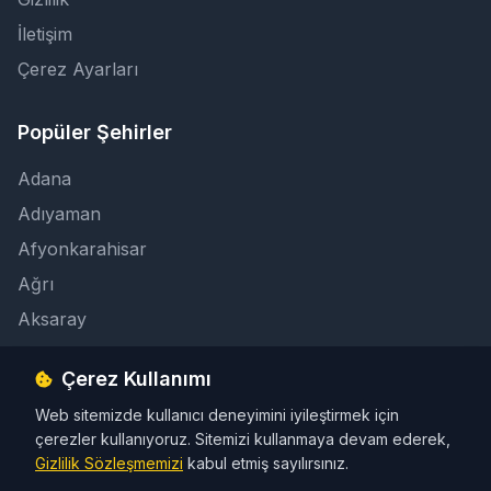
İletişim
Çerez Ayarları
Popüler Şehirler
Adana
Adıyaman
Afyonkarahisar
Ağrı
Aksaray
Çerez Kullanımı
İletişim
Web sitemizde kullanıcı deneyimini iyileştirmek için
info@taksicibul.com
çerezler kullanıyoruz. Sitemizi kullanmaya devam ederek,
İletişim Butonu
Gizlilik Sözleşmemizi
kabul etmiş sayılırsınız.