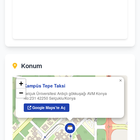
Konum
×
+
Kampüs Tepe Taksi
−
Selçuk Üniversitesi Ardıçlı gökkuşağı AVM Konya
No:231 42250 Selçuklu/Konya
Google Maps'te Aç