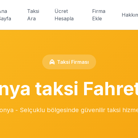
Ana
Taksi
Ücret
Firma
Hakkı
Sayfa
Ara
Hesapla
Ekle
Taksi Firması
nya taksi Fahret
onya - Selçuklu bölgesinde güvenilir taksi hizme