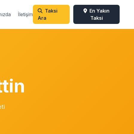
Taksi
En Yakın
mızda
İletişim
Ara
Taksi
tin
ti