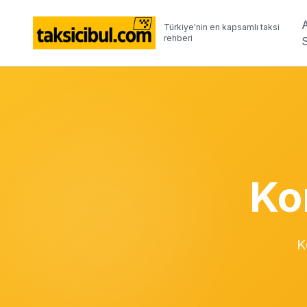
Türkiye'nin en kapsamlı taksi
rehberi
Ko
K