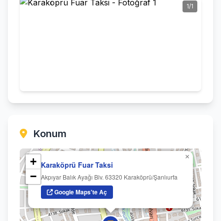
1/1
Konum
×
+
Karaköprü Fuar Taksi
−
Akpıyar Balık Ayağı Blv. 63320 Karaköprü/Şanlıurfa
Google Maps'te Aç