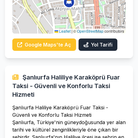
Leaflet
|
©
OpenStreetMap
contributors
Google Maps'te Aç
Yol Tarifi
Şanlıurfa Haliliye Karaköprü Fuar
Taksi - Güvenli ve Konforlu Taksi
Hizmeti
Şanlıurfa Haliliye Karaköprü Fuar Taksi -
Güvenli ve Konforlu Taksi Hizmeti
Şanlıurfa, Türkiye'nin güneydoğusunda yer alan
tarihi ve kültürel zenginlikleriyle öne çıkan bir
şehirdir. Şanlıurfa'nın Haliliye ilçesi ise şehrin en