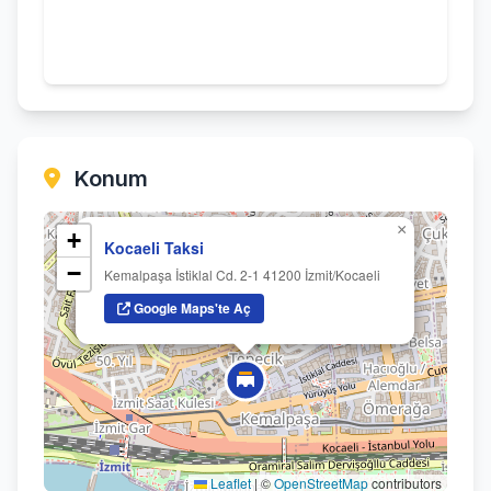
Konum
×
+
Kocaeli Taksi
−
Kemalpaşa İstiklal Cd. 2-1 41200 İzmit/Kocaeli
Google Maps'te Aç
Leaflet
|
©
OpenStreetMap
contributors