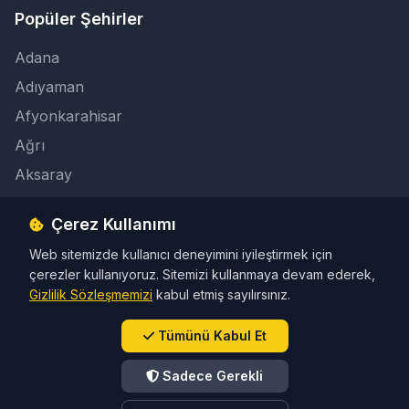
Popüler Şehirler
Adana
Adıyaman
Afyonkarahisar
Ağrı
Aksaray
Çerez Kullanımı
İletişim
Web sitemizde kullanıcı deneyimini iyileştirmek için
info@taksicibul.com
çerezler kullanıyoruz. Sitemizi kullanmaya devam ederek,
İletişim Butonu
Gizlilik Sözleşmemizi
kabul etmiş sayılırsınız.
Tümünü Kabul Et
Sadece Gerekli