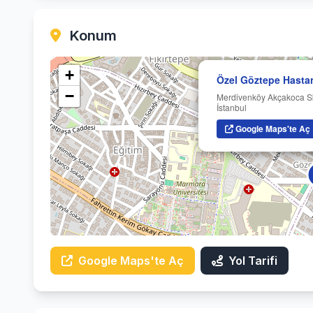
Konum
+
Özel Göztepe Hastan
−
Merdivenköy Akçakoca Sk
İstanbul
Google Maps'te Aç
Google Maps'te Aç
Yol Tarifi