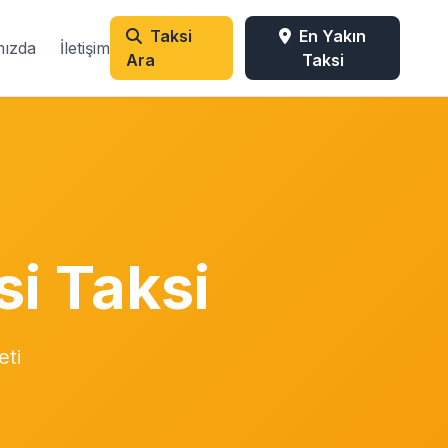
Taksi
En Yakın
mızda
İletişim
Ara
Taksi
i Taksi
eti