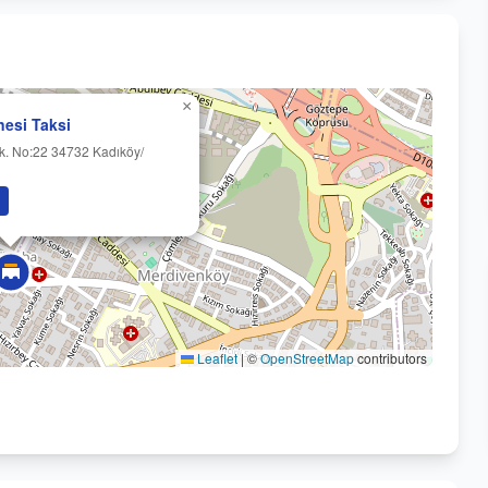
×
esi Taksi
. No:22 34732 Kadıköy/
Leaflet
|
©
OpenStreetMap
contributors