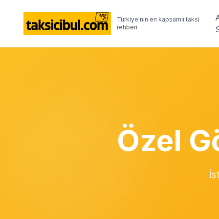
Türkiye'nin en kapsamlı taksi
rehberi
Özel G
İs