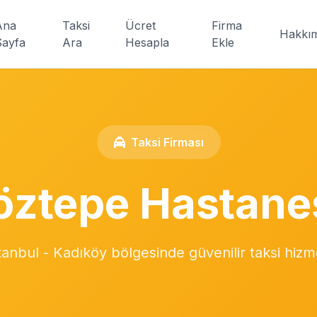
Ana
Taksi
Ücret
Firma
Hakkı
Sayfa
Ara
Hesapla
Ekle
Taksi Firması
öztepe Hastanes
tanbul - Kadıköy bölgesinde güvenilir taksi hizm