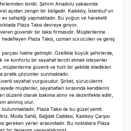
hirlerinden biridir. Şehrin Anadolu yakasında
rel açıdan zengin bir bölgedir. Kadıköy, İstanbul'un
e ev sahipliği yapmaktadır. Bu yoğun ve hareketli
noktada Plaza Taksi devreye giriyor.
eren güvenilir bir taksi firmasıdır. Müşterilerine
ı hedefleyen Plaza Taksi, uzman sürücüleri ve geniş
arçası haline gelmiştir. Özellikle büyük şehirlerde,
ve konforlu bir seyahat tercih etmek isteyenler
 müşterilerine güvenli ve hızlı bir şekilde istedikleri
 pratik çözümler sunmaktadır.
güvenli seyahat vurgusudur. Şirket, sürücülerini
ayede müşteriler, seyahatleri sırasında kendilerini
rı düzenli olarak bakıma alınır ve dezenfekte edilir,
m alınmış olur.
r bulunmaktadır. Plaza Taksi ile bu güzel semti
liriz. Moda Sahili, Bağdat Caddesi, Kadıköy Çarşısı
i gereken yerler arasındadır. Bu noktalara Plaza
maz bir deneyim yaşayabilirsiniz.