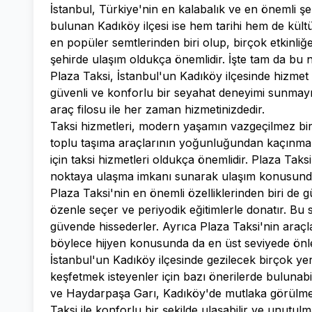
İstanbul, Türkiye'nin en kalabalık ve en önemli şe
bulunan Kadıköy ilçesi ise hem tarihi hem de kültü
en popüler semtlerinden biri olup, birçok etkinliğ
şehirde ulaşım oldukça önemlidir. İşte tam da bu 
Plaza Taksi, İstanbul'un Kadıköy ilçesinde hizmet v
güvenli ve konforlu bir seyahat deneyimi sunmay
araç filosu ile her zaman hizmetinizdedir.
Taksi hizmetleri, modern yaşamın vazgeçilmez bir p
toplu taşıma araçlarının yoğunluğundan kaçınmak 
için taksi hizmetleri oldukça önemlidir. Plaza Taksi,
noktaya ulaşma imkanı sunarak ulaşım konusunda
Plaza Taksi'nin en önemli özelliklerinden biri de 
özenle seçer ve periyodik eğitimlerle donatır. Bu s
güvende hissederler. Ayrıca Plaza Taksi'nin araçla
böylece hijyen konusunda da en üst seviyede önle
İstanbul'un Kadıköy ilçesinde gezilecek birçok ye
keşfetmek isteyenler için bazı önerilerde bulunabi
ve Haydarpaşa Garı, Kadıköy'de mutlaka görülmes
Taksi ile konforlu bir şekilde ulaşabilir ve unutul