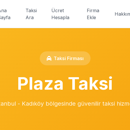
Ana
Taksi
Ücret
Firma
Hakkı
Sayfa
Ara
Hesapla
Ekle
Taksi Firması
Plaza Taksi
tanbul - Kadıköy bölgesinde güvenilir taksi hizm