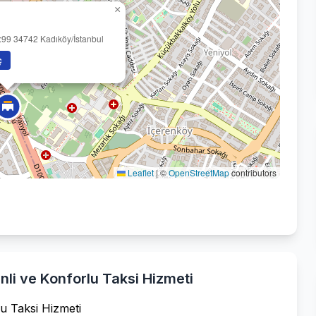
×
:99 34742 Kadıköy/İstanbul
ç
Leaflet
|
©
OpenStreetMap
contributors
nli ve Konforlu Taksi Hizmeti
u Taksi Hizmeti