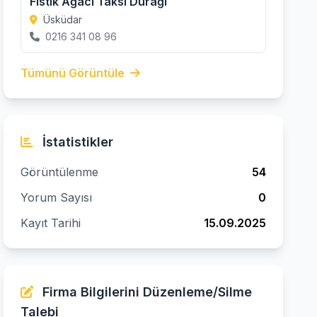
Fıstık Ağacı Taksi Durağı
Üsküdar
0216 341 08 96
Tümünü Görüntüle
İstatistikler
Görüntülenme
54
Yorum Sayısı
0
Kayıt Tarihi
15.09.2025
Firma Bilgilerini Düzenleme/Silme
Talebi