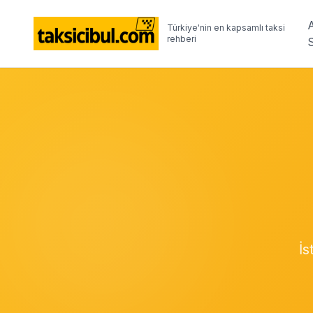
Türkiye'nin en kapsamlı taksi
rehberi
İs