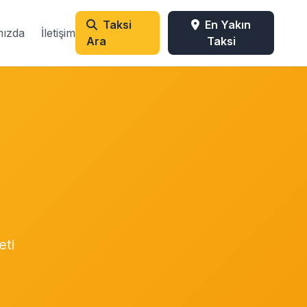
Taksi
En Yakın
mızda
İletişim
Ara
Taksi
eti