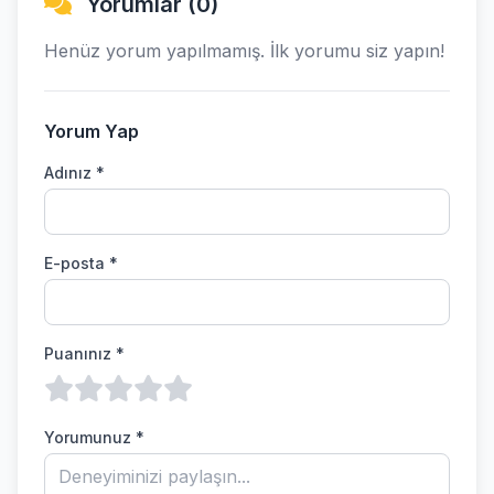
Yorumlar (0)
Henüz yorum yapılmamış. İlk yorumu siz yapın!
Yorum Yap
Adınız *
E-posta *
Puanınız *
Yorumunuz *