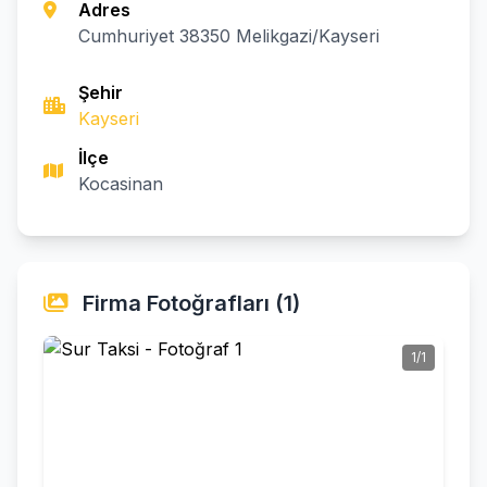
Adres
Cumhuriyet 38350 Melikgazi/Kayseri
Şehir
Kayseri
İlçe
Kocasinan
Firma Fotoğrafları (1)
1/1