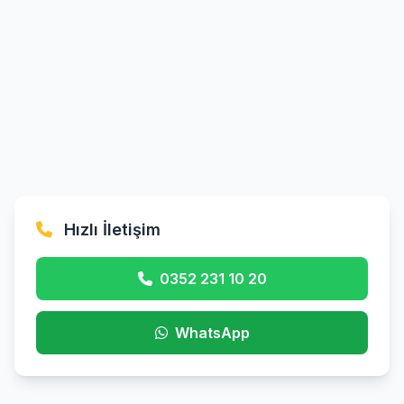
Hızlı İletişim
0352 231 10 20
WhatsApp