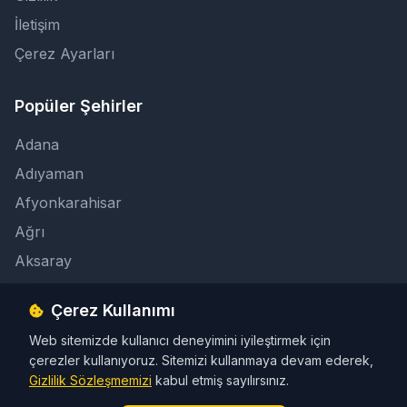
İletişim
Çerez Ayarları
Popüler Şehirler
Adana
Adıyaman
Afyonkarahisar
Ağrı
Aksaray
Çerez Kullanımı
İletişim
Web sitemizde kullanıcı deneyimini iyileştirmek için
info@taksicibul.com
çerezler kullanıyoruz. Sitemizi kullanmaya devam ederek,
İletişim Butonu
Gizlilik Sözleşmemizi
kabul etmiş sayılırsınız.