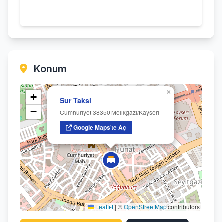
Konum
×
+
Sur Taksi
−
Cumhuriyet 38350 Melikgazi/Kayseri
Google Maps'te Aç
Leaflet
|
©
OpenStreetMap
contributors