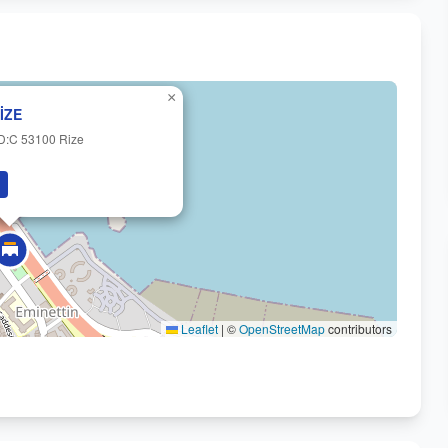
×
RİZE
 D:C 53100 Rize
Leaflet
|
©
OpenStreetMap
contributors