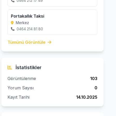
0464 212 17 49
Portakallık Taksi
Merkez
0464 214 81 80
Tümünü Görüntüle
İstatistikler
Görüntülenme
103
Yorum Sayısı
0
Kayıt Tarihi
14.10.2025