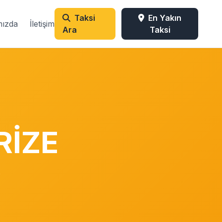
Taksi
En Yakın
mızda
İletişim
Ara
Taksi
RİZE
i