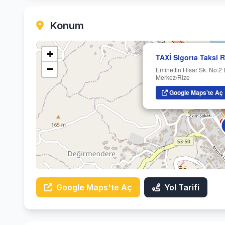
Konum
+
TAXİ Sigorta Taksi 
−
Eminettin Hisar Sk. No:2
Merkez/Rize
Google Maps'te Aç
Google Maps'te Aç
Yol Tarifi