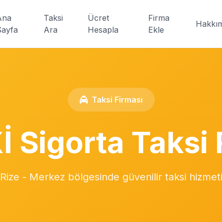
Ana
Taksi
Ücret
Firma
Hakkı
Sayfa
Ara
Hesapla
Ekle
Taksi Firması
İ Sigorta Taksi 
Rize - Merkez bölgesinde güvenilir taksi hizmet