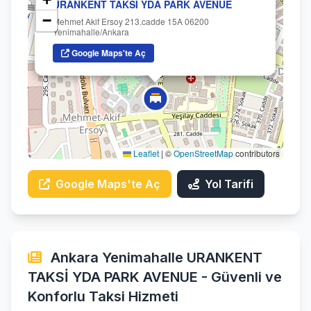
URANKENT TAKSİ YDA PARK AVENUE
−
Mehmet Akif Ersoy 213.cadde 15A 06200
Yenimahalle/Ankara
Google Maps'te Aç
Leaflet
|
©
OpenStreetMap
contributors
Google Maps'te Aç
Yol Tarifi
Ankara Yenimahalle URANKENT
TAKSİ YDA PARK AVENUE - Güvenli ve
Konforlu Taksi Hizmeti