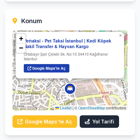
Konum
×
+
Vettaksi - Pet Taksi İstanbul | Kedi Köpek
Nakil Transfer & Hayvan Kargo
−
Ortabayır Şair Çelebi Sk. No:10 34410 Kağıthane/
İstanbul
Google Maps'te Aç
Leaflet
|
©
OpenStreetMap
contributors
Google Maps'te Aç
Yol Tarifi