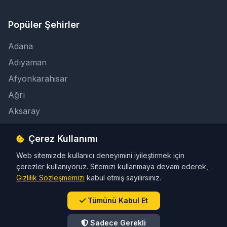
Popüler Şehirler
Adana
Adıyaman
Afyonkarahisar
Ağrı
Aksaray
Çerez Kullanımı
İletişim
Web sitemizde kullanıcı deneyimini iyileştirmek için
info@taksicibul.com
çerezler kullanıyoruz. Sitemizi kullanmaya devam ederek,
İletişim Butonu
Gizlilik Sözleşmemizi
kabul etmiş sayılırsınız.
Tümünü Kabul Et
Sadece Gerekli