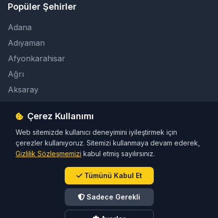
Popüler Şehirler
Adana
Adıyaman
Afyonkarahisar
Ağrı
Aksaray
Çerez Kullanımı
İletişim
Web sitemizde kullanıcı deneyimini iyileştirmek için
info@taksicibul.com
çerezler kullanıyoruz. Sitemizi kullanmaya devam ederek,
İletişim Butonu
Gizlilik Sözleşmemizi
kabul etmiş sayılırsınız.
Tümünü Kabul Et
Sadece Gerekli
© 2026 Türkiye Taksi Rehberi. Tüm hakları saklıdır.