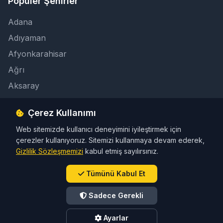
Popüler Şehirler
Adana
Adıyaman
Afyonkarahisar
Ağrı
Aksaray
Çerez Kullanımı
İletişim
Web sitemizde kullanıcı deneyimini iyileştirmek için
info@taksicibul.com
çerezler kullanıyoruz. Sitemizi kullanmaya devam ederek,
İletişim Butonu
Gizlilik Sözleşmemizi
kabul etmiş sayılırsınız.
Tümünü Kabul Et
Sadece Gerekli
© 2026 Türkiye Taksi Rehberi. Tüm hakları saklıdır.
Ayarlar