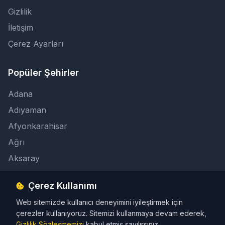
Gizlilik
İletişim
Çerez Ayarları
Popüler Şehirler
Adana
Adıyaman
Afyonkarahisar
Ağrı
Aksaray
Çerez Kullanımı
İletişim
Web sitemizde kullanıcı deneyimini iyileştirmek için
info@taksicibul.com
çerezler kullanıyoruz. Sitemizi kullanmaya devam ederek,
İletişim Butonu
Gizlilik Sözleşmemizi
kabul etmiş sayılırsınız.