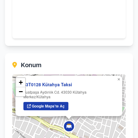
Konum
×
+
43T0128 Kütahya Taksi
−
Fuatpaşa Aydınlık Cd. 43030 Kütahya
Merkez/Kütahya
Google Maps'te Aç